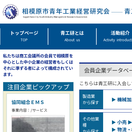
トップページ
青工研とは
活動紹介
TOP
About us
Activity introduc
私たちは商工会議所の会員で相模原を
中心とした中小企業の経営者もしくは
それに準ずる者によって構成されてい
会員企業データベ
ます。
こちらは青工研に入会し
注目企業ピックアップ
製造業
機械加
協同組合ＥＭＳ
から探す
事業内容：/サービス
その他業
小売
種
物流・
から探す