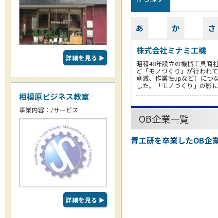
あ
か
さ
株式会社ミナミ工機
詳細を見る
▶
昭和48年設立の機械工具商
ど「モノづくり」が行われて
削減、作業性upなど）につ
した。「モノづくり」の影
相模原ビジネス教室
事業内容：/サービス
OB企業一覧
青工研を卒業したOB企
詳細を見る
▶