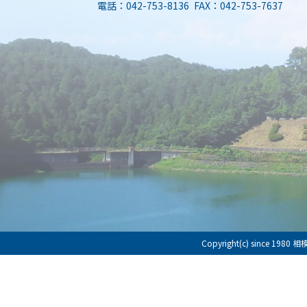
電話：042-753-8136 FAX：042-753-7637
Copyright(c) since 198