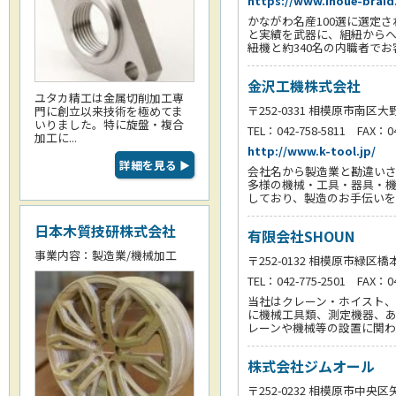
https://www.inoue-braid.
かながわ名産100選に選定
と実績を武器に、組紐からヘ
紐機と約340名の内職者で
金沢工機株式会社
ユタカ精工は金属切削加工専
〒252-0331 相模原市南区大野
門に創立以来技術を極めてま
いりました。特に旋盤・複合
TEL：042-758-5811 FAX：04
加工に...
http://www.k-tool.jp/
詳細を見る
▶
会社名から製造業と勘違いさ
多様の機械・工具・器具・機
しており、製造のお手伝いを
日本木質技研株式会社
有限会社SHOUN
事業内容：製造業/機械加工
〒252-0132 相模原市緑区橋本
TEL：042-775-2501 FAX：04
当社はクレーン・ホイスト
に機械工具類、測定機器、
レーンや機械等の設置に関
株式会社ジムオール
〒252-0232 相模原市中央区矢