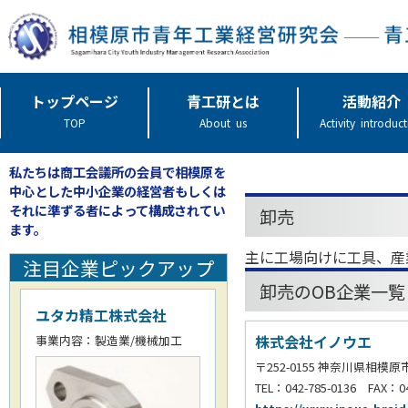
トップページ
青工研とは
活動紹介
TOP
About us
Activity introduc
私たちは商工会議所の会員で相模原を
中心とした中小企業の経営者もしくは
それに準ずる者によって構成されてい
卸売
ます。
主に工場向けに工具、産
注目企業ピックアップ
卸売のOB企業一覧
ユタカ精工株式会社
株式会社イノウエ
事業内容：製造業/機械加工
〒252-0155 神奈川県相模
TEL：042-785-0136 FAX：04