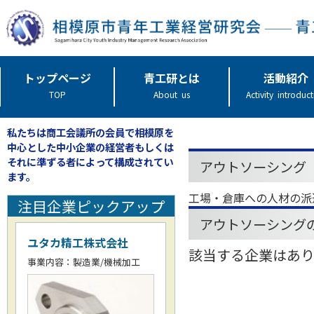
トップページ
青工研とは
活動紹介
TOP
About us
Activity introduc
私たちは商工会議所の会員で相模原を
中心とした中小企業の経営者もしくは
それに準ずる者によって構成されてい
アウトソーシング
ます。
工場・倉庫への人材の派
注目企業ピックアップ
アウトソーシング
ユタカ精工株式会社
該当する企業はあ
事業内容：製造業/機械加工