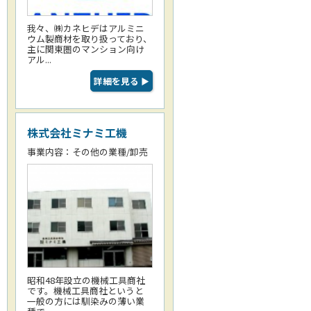
我々、㈱カネヒデはアルミニ
ウム製商材を取り扱っており、
主に関東圏のマンション向け
アル...
詳細を見る
▶
株式会社ミナミ工機
事業内容：その他の業種/卸売
昭和48年設立の機械工具商社
です。機械工具商社というと
一般の方には馴染みの薄い業