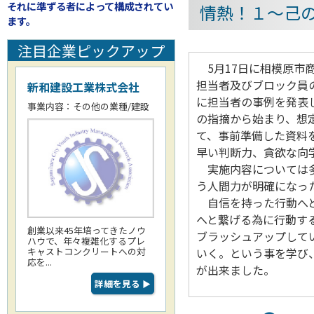
それに準ずる者によって構成されてい
情熱！１～己
ます。
注目企業ピックアップ
5月17日に相模原市
担当者及びブロック員
新和建設工業株式会社
に担当者の事例を発表
事業内容：その他の業種/建設
の指摘から始まり、想
て、事前準備した資料
早い判断力、貪欲な向
実施内容については多
う人間力が明確になっ
自信を持った行動へと
へと繋げる為に行動す
創業以来45年培ってきたノウ
ブラッシュアップして
ハウで、年々複雑化するプレ
キャストコンクリートへの対
いく。という事を学び
応を...
が出来ました。
詳細を見る
▶