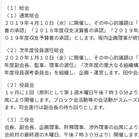
（１）総会
〈１〉通常総会
２０１９年４月１０日（水）に開催し、その中心的議題は「
書の承認」「２０１８年度収支決算書の承認」「２０１９年
０１９年度収支予算書の承認」とします。坂内企画理事が統
〈２〉次年度役員選任総会
２０２０年１月１０日（金）に開催し、その中心的議題は「
年度副会長、監事、理事の選任」「次年度の重大なる組織構
年度役員選考委員会」を組織し、企画・運営します。田中会
（２）役員会
１ヶ月に１回（原則として第１週木曜日午後７時３０分より
席により開催します。ブロック会活動等の会活動がスムーズ
ます。司会進行は副会長の持ち回りとします。
（３）三役会
会長、副会長、企画理事、財務理事、渉外理事の出席により
会前月の最終週の木曜日、午後７時３０分より）開催します