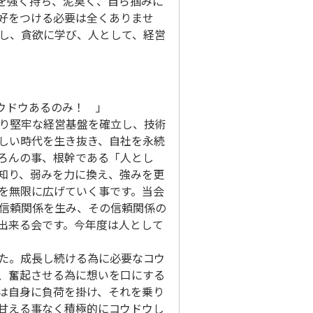
を強く持ち、泥臭く、自ら掴みに
好をつける必要は全くありませ
し、貪欲に学び、人として、経営
ウドウあるのみ！ 」
り堅牢な経営基盤を確立し、技術
しい時代を生き抜き、自社を永続
ろんの事、根幹である「人とし
知り、弱みを力に換え、強みを更
を無限に広げていく事です。当会
信頼関係を生み、その信頼関係の
出来る会です。今年度は人として
た。成長し続ける為に必要なコウ
、奮起させる為に想いを口にする
は自身に負荷を掛け、それを乗り
甘える事なく積極的にコウドウし