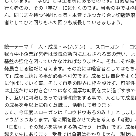
じています。「学び」とは至る所にあるものです。目的意識
行く者のみ、その「学び」に気付くのです。当会の中では格
ん。同じ志を持つ仲間と本気・本音でぶつかり合い切磋琢磨
者としてひと回りもふた回りも成長していきましょう。
統一テーマ「 人・成長・∞(ムゲン) 」スローガン「 コ
我々中小企業経営者は景気の動向に左右される事の無い、よ
基盤の強化を図っていかなければなりません。それこそが厳
発展させる鍵だと考えます。その為には経営者としてはもち
て」成長し続ける事が必要不可欠です。成長とは自身をよく
に伸ばしていく事、そして自身の限界に枠を設けず、可能性
は上辺だけの付き合いではなく濃厚な時間を共に過ごす事で
下、互いに刺激しあって切磋琢磨をする事で、人として成長
の成長を今以上に強く意識し、活動して参ります。
また、今年度スローガンは「コウドウあるのみ！」としまし
ドウが３つあります。常に頭を働かせて先を考える「考動」
「口動」、その想いを実現する為に行う「行動」です。成長
越えた先にあります。受身では負荷は掛かりません。現状に