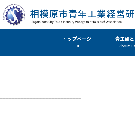
トップページ
青工研と
TOP
About us