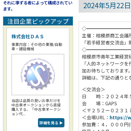
それに準ずる者によって構成されてい
2024年5月2
ます。
注目企業ピックアップ
◇━━━━━━━━━
主催：相模原商工会議
株式会社ＤＡＳ
「若手経営者交流会」
事業内容：その他の業種/自動
車・建設機械
◇━━━━━━━━━
相模原市青年工業経営
「人的ネットワークを
加お待ちしております
詳細は、下記の通りと
＜交流会＞
日 時：２０２４年５
当店は品質の良いお車だけを
会 場：GAPS
中古車オークションから直接
購入する、「中古車オークシ
＜〒２５２ー０２３１
ョン代...
＜会場URL：
https://
詳細を見る
▶
参加費：４，０００円