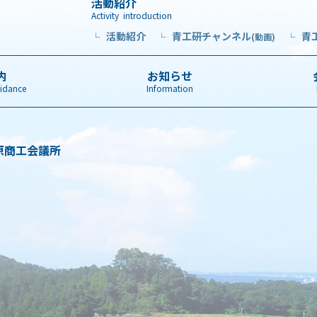
活動紹介
Activity introduction
活動紹介
青工研チャンネル
青
└
└
(動画)
└
内
お知らせ
idance
Information
原商工会議所